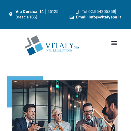
Via Corsica, 14
| 25125
Tel 02.954205358
Brescia (BS)
Email: info@vitalyspa.it