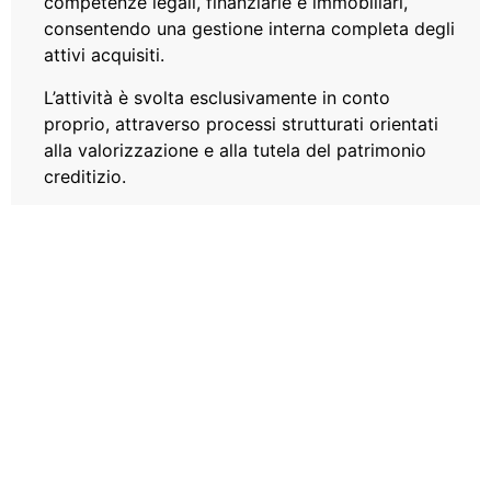
competenze legali, finanziarie e immobiliari,
consentendo una gestione interna completa degli
attivi acquisiti.
L’attività è svolta esclusivamente in conto
proprio, attraverso processi strutturati orientati
alla valorizzazione e alla tutela del patrimonio
creditizio.
0
+
0
%
0
MILIONI
OPERAZIONI
MILIONI
IN
DI
IN NPL